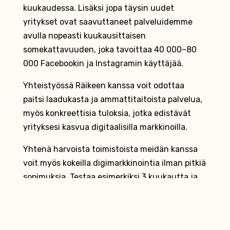
kuukaudessa. Lisäksi jopa täysin uudet
yritykset ovat saavuttaneet palveluidemme
avulla nopeasti kuukausittaisen
somekattavuuden, joka tavoittaa 40 000–80
000 Facebookin ja Instagramin käyttäjää.
Yhteistyössä Räikeen kanssa voit odottaa
paitsi laadukasta ja ammattitaitoista palvelua,
myös konkreettisia tuloksia, jotka edistävät
yrityksesi kasvua digitaalisilla markkinoilla.
Yhtenä harvoista toimistoista meidän kanssa
voit myös kokeilla digimarkkinointia ilman pitkiä
sopimuksia. Testaa esimerkiksi 3 kuukautta ja
päätä sitten, haluatko jatkaa!
Ota yhteyttä!