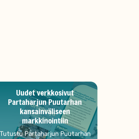
Uudet verkkosivut
Partaharjun Puutarhan
kansainväliseen
markkinointiin
Tutustu Partaharjun Puutarhan