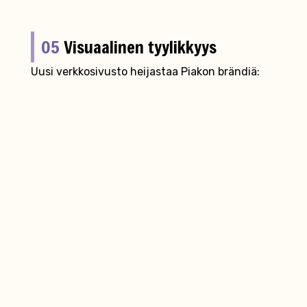
05
Visuaalinen tyylikkyys
Uusi verkkosivusto heijastaa Piakon brändiä:
luotettavuutta, laatua ja asiantuntemusta.
Visuaalinen ilme on moderni ja selkeä, mikä
tukee yrityksen asemaa raskaan kaluston
asiantuntijana.
06
Hakukone­näkyvyys
Toteutimme hakusana-analyysin ja
optimoimme sivuston sisällöt, rakenteen ja
metatiedot hakukoneystävällisiksi. Tämä
parantaa sivuston löydettävyyttä ja tuo lisää