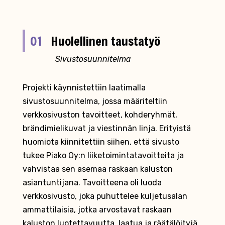
01
Huolellinen taustatyö
Sivustosuunnitelma
Projekti käynnistettiin laatimalla
sivustosuunnitelma, jossa määriteltiin
verkkosivuston tavoitteet, kohderyhmät,
brändimielikuvat ja viestinnän linja. Erityistä
huomiota kiinnitettiin siihen, että sivusto
tukee Piako Oy:n liiketoimintatavoitteita ja
vahvistaa sen asemaa raskaan kaluston
asiantuntijana. Tavoitteena oli luoda
verkkosivusto, joka puhuttelee kuljetusalan
ammattilaisia, jotka arvostavat raskaan
kaluston luotettavuutta, laatua ja räätälöityjä