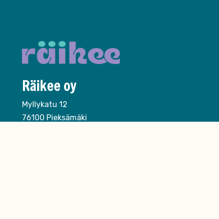
Räikee oy
Myllykatu 12
76100 Pieksämäki
020 730 1940
asiakaspalvelu@raikee.fi
Ota yhteyttä