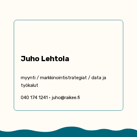
Juho Lehtola
myynti / markkinointi­strategiat / data ja
työkalut
040 174 1241 • juho@raikee.fi