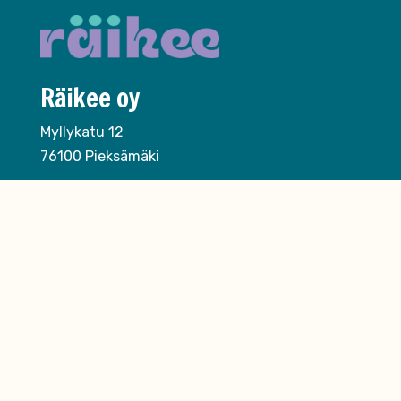
Räikee oy
Myllykatu 12
76100 Pieksämäki
020 730 1940
asiakaspalvelu@raikee.fi
Ota yhteyttä
Nimi *
Sähköposti *
Puhelinnumero
Yritys
Viesti