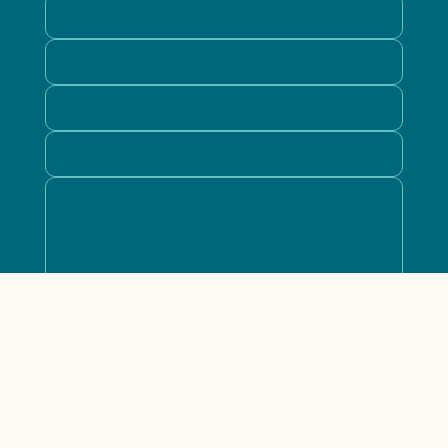
Suojattu reCAPTCHA-palvelun avulla
Tietosuoja
-
Ehdot