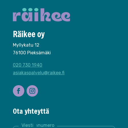
Räikee oy
Myllykatu 12
76100 Pieksämäki
020 730 1940
asiakaspalvelu@raikee.fi
Ota yhteyttä
Nimi *
Sähköposti *
Puhelinnumero
Yritys
Viesti