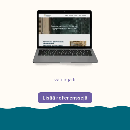
varilinja.fi
Lisää referenssejä