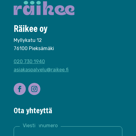
Räikee oy
Myllykatu 12
76100 Pieksämäki
020 730 1940
asiakaspalvelu@raikee.fi
Ota yhteyttä
Nimi *
Sähköposti *
Puhelinnumero
Yritys
Viesti