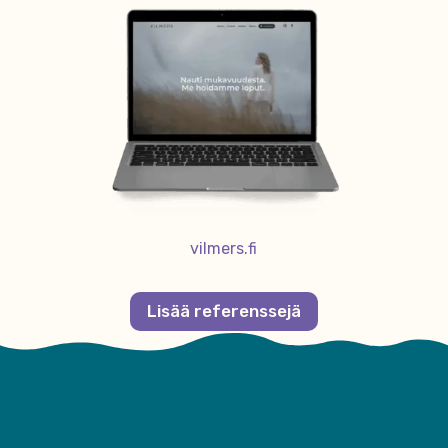
vilmers.fi
Lisää referenssejä