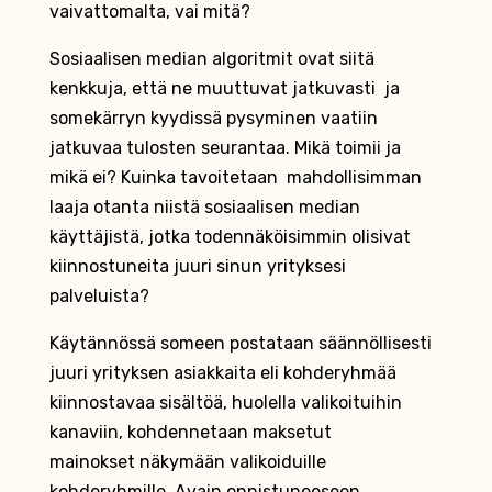
vaivattomalta, vai mitä?
Sosiaalisen median algoritmit ovat siitä
kenkkuja, että ne muuttuvat jatkuvasti ja
somekärryn kyydissä pysyminen vaatiin
jatkuvaa tulosten seurantaa. Mikä toimii ja
mikä ei? Kuinka tavoitetaan mahdollisimman
laaja otanta niistä sosiaalisen median
käyttäjistä, jotka todennäköisimmin olisivat
kiinnostuneita juuri sinun yrityksesi
palveluista?
Käytännössä someen postataan säännöllisesti
juuri yrityksen asiakkaita eli kohderyhmää
kiinnostavaa sisältöä, huolella valikoituihin
kanaviin, kohdennetaan maksetut
mainokset näkymään valikoiduille
kohderyhmille. Avain onnistuneeseen