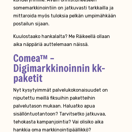
somemarkkinointiin on jatkuvasti tarkkailla ja
mittaroida myös tuloksia pelkän umpimähkään
postailun sijaan.
Kuulostaako hankalalta? Me Räikeellä ollaan
aika näppäriä auttelemaan näissä.
Comea™ –
Digimarkkinoinnin kk-
paketit
Nyt kysytyimmät palvelukokonaisuudet on
niputettu meillä fiksuihin paketteihin
palvelutason mukaan. Haluatko apua
sisällöntuotantoon? Tarvitsetko jatkuvaa,
tehokasta kampanjointia? Vai olisiko aika
hankkia oma markkinointipäällikkö?