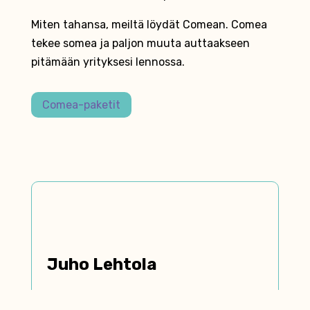
Miten tahansa, meiltä löydät Comean. Comea
tekee somea ja paljon muuta auttaakseen
pitämään yrityksesi lennossa.
Comea-paketit
Juho Lehtola
myynti, konsultointi, data ja työkalut //