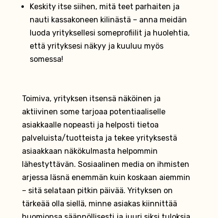
Keskity itse siihen, mitä teet parhaiten ja
nauti kassakoneen kilinästä – anna meidän
luoda yrityksellesi someprofiilit ja huolehtia,
että yrityksesi näkyy ja kuuluu myös
somessa!
Toimiva, yrityksen itsensä näköinen ja
aktiivinen some tarjoaa potentiaaliselle
asiakkaalle nopeasti ja helposti tietoa
palveluista/tuotteista ja tekee yrityksestä
asiaakkaan näkökulmasta helpommin
lähestyttävän. Sosiaalinen media on ihmisten
arjessa läsnä enemmän kuin koskaan aiemmin
– sitä selataan pitkin päivää. Yrityksen on
tärkeää olla siellä, minne asiakas kiinnittää
huomionsa säännöllisesti ja juuri siksi tuloksia