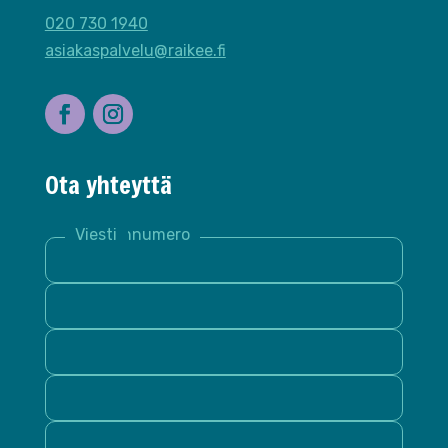
020 730 1940
asiakaspalvelu@raikee.fi
Ota yhteyttä
Nimi *
Sähköposti *
Puhelinnumero
Yritys
Viesti