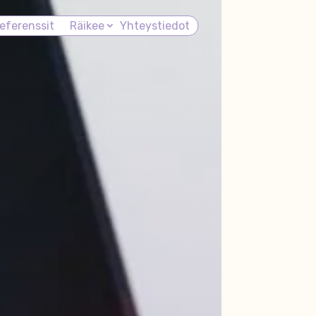
eferenssit
Räikee
Yhteystiedot