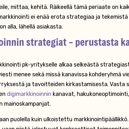
eile, mittaa, kehitä. Räikeellä tämä periaate on kaik
arkkinointi ei enää erota strategiaa ja tekemistä
 alla, lähellä asiakasta.
innin strategiat – perustasta k
kinointi pk-yritykselle alkaa selkeästä strategias
viesti menee sekä missä kanavissa kohderyhmä viet
yksestä ja tavoitteiden kirkastamisesta. Vasta s
ten
digimarkkinoinnin
kanavat, hakukoneoptimointi,
n mainoskampanjat.
aan puolella kuin ulkoistettu markkinointipäällikkö