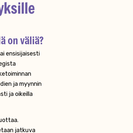
yksille
lä on väliä?
i ensisijaisesti
egista
iketoiminnan
idien ja myynnin
i ja oikeilla
tuottaa.
netaan jatkuva