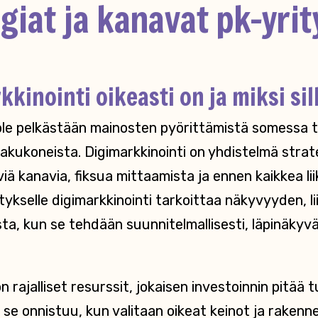
giat ja kanavat pk-yrit
kinointi oikeasti on ja miksi sil
 ole pelkästään mainosten pyörittämistä somessa ta
 hakukoneista. Digimarkkinointi on yhdistelmä strat
viä kanavia, fiksua mittaamista ja ennen kaikkea li
ykselle digimarkkinointi tarkoittaa näkyvyyden, li
a, kun se tehdään suunnitelmallisesti, läpinäkyväst
n rajalliset resurssit, jokaisen investoinnin pitää 
 se onnistuu, kun valitaan oikeat keinot ja raken