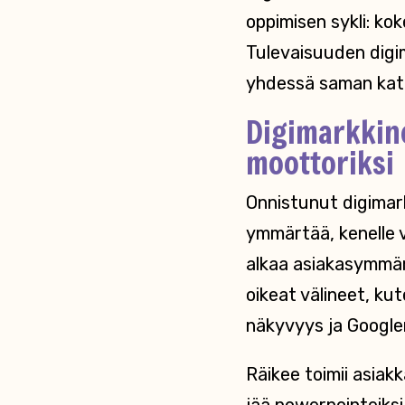
oppimisen sykli: kok
Tulevaisuuden digim
yhdessä saman katon
Digimarkkino
moottoriksi
Onnistunut digimark
ymmärtää, kenelle 
alkaa asiakasymmärr
oikeat välineet, ku
näkyvyys ja Google
Räikee toimii asiakk