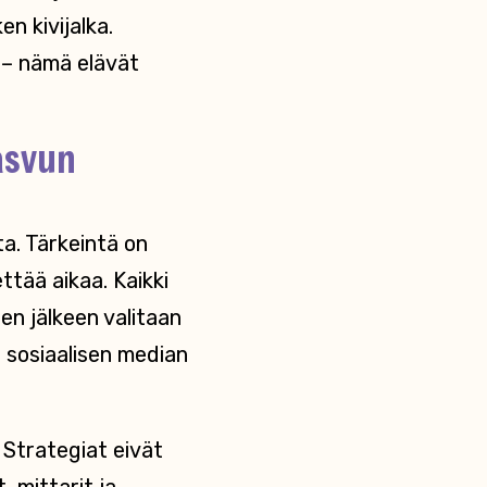
en kivijalka.
 – nämä elävät
asvun
ta. Tärkeintä on
tää aikaa. Kaikki
en jälkeen valitaan
 sosiaalisen median
. Strategiat eivät