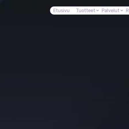
Etusivu
Tuotteet
Palvelut
R