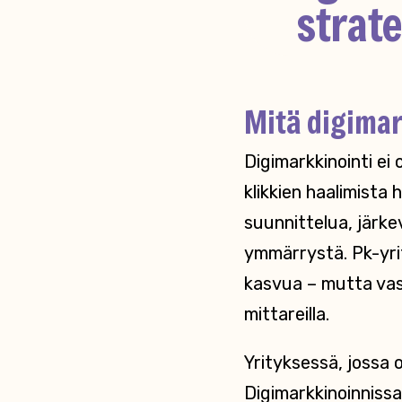
strate
Mitä digimark
Digimarkkinointi ei
klikkien haalimista
suunnittelua, järke
ymmärrystä. Pk-yrit
kasvua – mutta vast
mittareilla.
Yrityksessä, jossa o
Digimarkkinoinnissa