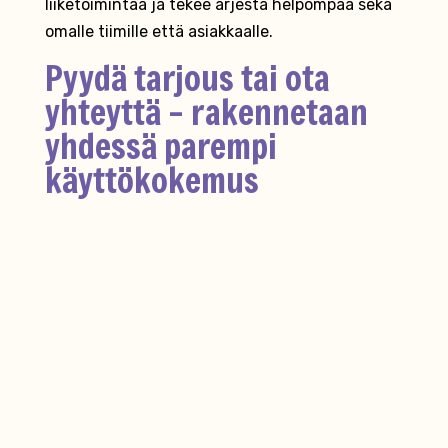
liiketoimintaa ja tekee arjesta helpompaa sekä
omalle tiimille että asiakkaalle.
Pyydä tarjous tai ota
yhteyttä – rakennetaan
yhdessä parempi
käyttökokemus
Mietitkö, miten kehittää yrityksen verkkosivuja
käyttäjälähtöisesti?
Ota yhteyttä
tai pyydä
tarjous. Räikee tekee verkkosivuista mitattavan
tehokkaan työkalun – selkeästi, vaihe vaiheelta
ja yhdessä sinun kanssasi.