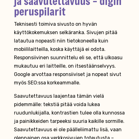
ja saavutettavuus – digin
peruspilarit
Teknisesti toimiva sivusto on hyvän
käyttökokemuksen selkäranka. Sivujen pitää
latautua nopeasti niin tietokoneella kuin
mobiililaitteilla, koska käyttäjä ei odota.
Responsiivinen suunnittelu eli se, että ulkoasu
mukautuu eri laitteille, on itsestäänselvyys.
Google arvottaa responsiiviset ja nopeat sivut
myös SEO:ssa korkeammalle.
Saavutettavuus laajentaa tämän vielä
pidemmälle: tekstiä pitää voida lukea
ruudunlukijalla, kontrastien tulee olla kunnossa
ja painikkeiden tarpeeksi suuria kaikille sormille.
Saavutettavuus ei ole päälleliimattu lisä, vaan
olennainen osa verkkosivujen toteutusta –