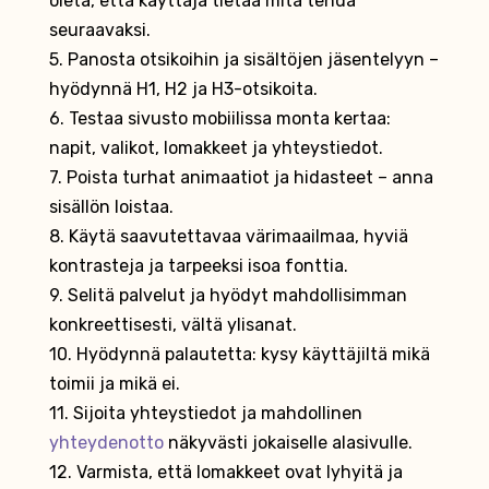
oleta, että käyttäjä tietää mitä tehdä
seuraavaksi.
5. Panosta otsikoihin ja sisältöjen jäsentelyyn –
hyödynnä H1, H2 ja H3-otsikoita.
6. Testaa sivusto mobiilissa monta kertaa:
napit, valikot, lomakkeet ja yhteystiedot.
7. Poista turhat animaatiot ja hidasteet – anna
sisällön loistaa.
8. Käytä saavutettavaa värimaailmaa, hyviä
kontrasteja ja tarpeeksi isoa fonttia.
9. Selitä palvelut ja hyödyt mahdollisimman
konkreettisesti, vältä ylisanat.
10. Hyödynnä palautetta: kysy käyttäjiltä mikä
toimii ja mikä ei.
11. Sijoita yhteystiedot ja mahdollinen
yhteydenotto
näkyvästi jokaiselle alasivulle.
12. Varmista, että lomakkeet ovat lyhyitä ja