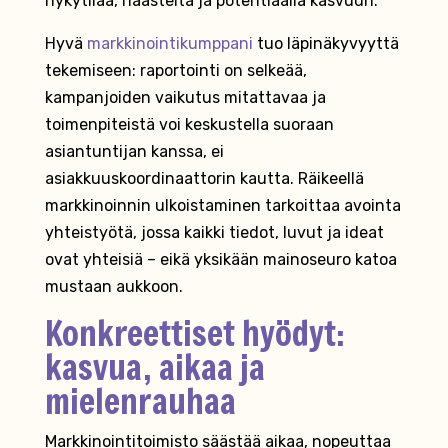
nykytilaa, haasteita ja potentiaalia kasvuun.
Hyvä
markkinointikumppani
tuo läpinäkyvyyttä
tekemiseen: raportointi on selkeää,
kampanjoiden vaikutus mitattavaa ja
toimenpiteistä voi keskustella suoraan
asiantuntijan kanssa, ei
asiakkuuskoordinaattorin kautta. Räikeellä
markkinoinnin ulkoistaminen tarkoittaa avointa
yhteistyötä, jossa kaikki tiedot, luvut ja ideat
ovat yhteisiä – eikä yksikään mainoseuro katoa
mustaan aukkoon.
Konkreettiset hyödyt:
kasvua, aikaa ja
mielenrauhaa
Markkinointitoimisto säästää aikaa, nopeuttaa