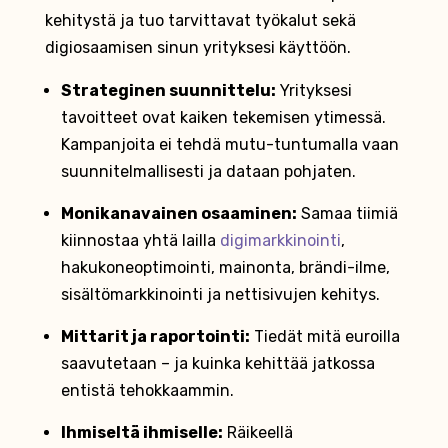
kehitystä ja tuo tarvittavat työkalut sekä
digiosaamisen sinun yrityksesi käyttöön.
Strateginen suunnittelu:
Yrityksesi
tavoitteet ovat kaiken tekemisen ytimessä.
Kampanjoita ei tehdä mutu-tuntumalla vaan
suunnitelmallisesti ja dataan pohjaten.
Monikanavainen osaaminen:
Samaa tiimiä
kiinnostaa yhtä lailla
digimarkkinointi
,
hakukoneoptimointi, mainonta, brändi-ilme,
sisältömarkkinointi ja nettisivujen kehitys.
Mittarit ja raportointi:
Tiedät mitä euroilla
saavutetaan – ja kuinka kehittää jatkossa
entistä tehokkaammin.
Ihmiseltä ihmiselle:
Räikeellä