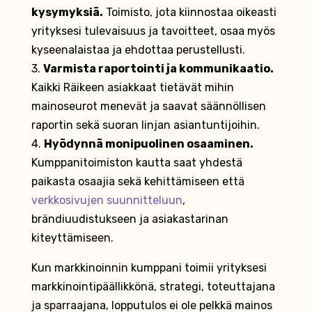
kysymyksiä.
Toimisto, jota kiinnostaa oikeasti
yrityksesi tulevaisuus ja tavoitteet, osaa myös
kyseenalaistaa ja ehdottaa perustellusti.
3.
Varmista raportointi ja kommunikaatio.
Kaikki Räikeen asiakkaat tietävät mihin
mainoseurot menevät ja saavat säännöllisen
raportin sekä suoran linjan asiantuntijoihin.
4.
Hyödynnä monipuolinen osaaminen.
Kumppanitoimiston kautta saat yhdestä
paikasta osaajia sekä kehittämiseen että
verkkosivujen suunnitteluun
,
brändiuudistukseen ja asiakastarinan
kiteyttämiseen.
Kun markkinoinnin kumppani toimii yrityksesi
markkinointipäällikkönä, strategi, toteuttajana
ja sparraajana, lopputulos ei ole pelkkä mainos