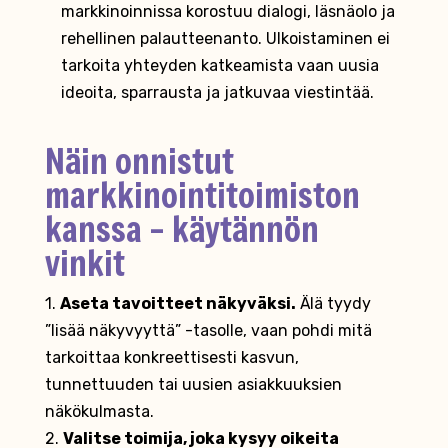
markkinoinnissa korostuu dialogi, läsnäolo ja
rehellinen palautteenanto. Ulkoistaminen ei
tarkoita yhteyden katkeamista vaan uusia
ideoita, sparrausta ja jatkuvaa viestintää.
Näin onnistut
markkinointitoimiston
kanssa – käytännön
vinkit
1.
Aseta tavoitteet näkyväksi.
Älä tyydy
”lisää näkyvyyttä” -tasolle, vaan pohdi mitä
tarkoittaa konkreettisesti kasvun,
tunnettuuden tai uusien asiakkuuksien
näkökulmasta.
2.
Valitse toimija, joka kysyy oikeita