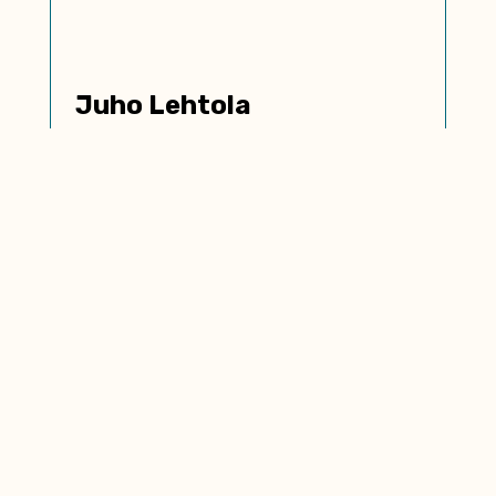
Juho Lehtola
myynti / markkinointi­strategiat / data ja
työkalut
040 174 1241 • juho@raikee.fi