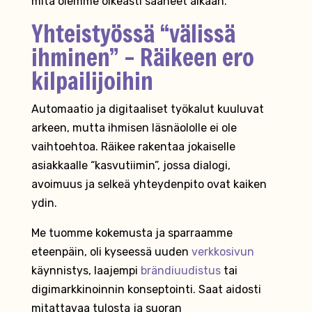
mitä olemme oikeasti saaneet aikaan.
Yhteistyössä “välissä
ihminen” – Räikeen ero
kilpailijoihin
Automaatio ja digitaaliset työkalut kuuluvat
arkeen, mutta ihmisen läsnäololle ei ole
vaihtoehtoa. Räikee rakentaa jokaiselle
asiakkaalle “kasvutiimin”, jossa dialogi,
avoimuus ja selkeä yhteydenpito ovat kaiken
ydin.
Me tuomme kokemusta ja sparraamme
eteenpäin, oli kyseessä uuden
verkkosivun
käynnistys, laajempi
brändiuudistus
tai
digimarkkinoinnin konseptointi. Saat aidosti
mitattavaa tulosta ja suoran