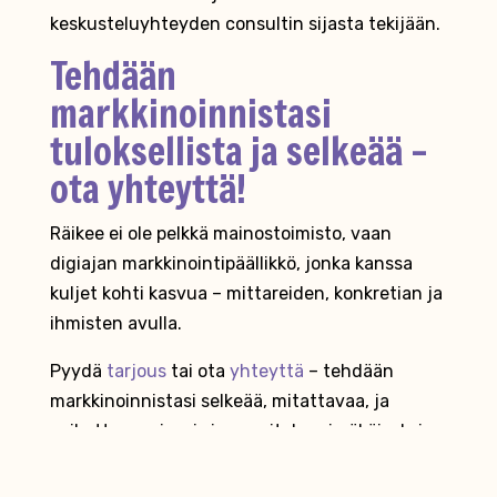
keskusteluyhteyden consultin sijasta tekijään.
Tehdään
markkinoinnistasi
tuloksellista ja selkeää –
ota yhteyttä!
Räikee ei ole pelkkä mainostoimisto, vaan
digiajan markkinointipäällikkö, jonka kanssa
kuljet kohti kasvua – mittareiden, konkretian ja
ihmisten avulla.
Pyydä
tarjous
tai ota
yhteyttä
– tehdään
markkinoinnistasi selkeää, mitattavaa, ja
vaikuttavaa, juuri sinun yrityksesi näköiseksi.