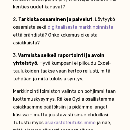
kenties uudet kanavat?
2.
Tarkista osaaminen ja palvelut
. Löytyykö
osaamista sekä
digitaalisesta markkinoinnista
että brändistä? Onko kokemus oikeista
asiakkaista?
3.
Varmista selkeä raportointi ja avoin
yhteistyö
. Hyvä kumppani ei piiloudu Excel-
taulukoiden taakse vaan kertoo reilusti, mitä
tehdään ja mitä tuloksia syntyy.
Markkinointitoimiston valinta on pohjimmiltaan
luottamuskysymys. Räikee Oy:lla osallistamme
asiakkaamme päätöksiin ja pidämme langat
käsissä – mutta joustavasti sinun ehdoillasi.
Tutustu myös
asiakastoteutuksiimme
ja näe,