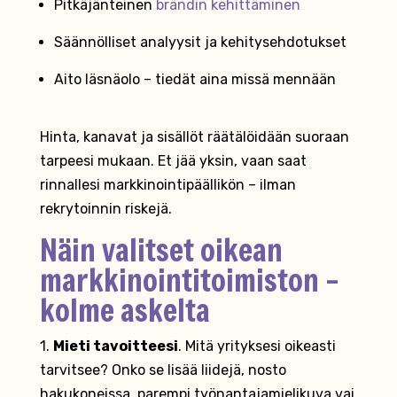
Pitkäjänteinen
brändin kehittäminen
Säännölliset analyysit ja kehitysehdotukset
Aito läsnäolo – tiedät aina missä mennään
Hinta, kanavat ja sisällöt räätälöidään suoraan
tarpeesi mukaan. Et jää yksin, vaan saat
rinnallesi markkinointipäällikön – ilman
rekrytoinnin riskejä.
Näin valitset oikean
markkinointitoimiston –
kolme askelta
1.
Mieti tavoitteesi
. Mitä yrityksesi oikeasti
tarvitsee? Onko se lisää liidejä, nosto
hakukoneissa, parempi työnantajamielikuva vai