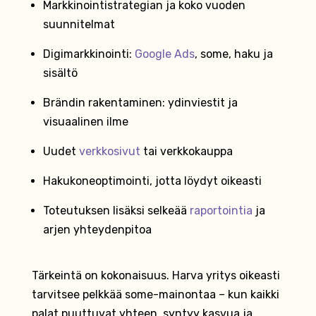
Markkinointistrategian ja koko vuoden
suunnitelmat
Digimarkkinointi:
Google Ads
, some, haku ja
sisältö
Brändin rakentaminen: ydinviestit ja
visuaalinen ilme
Uudet
verkkosivut
tai verkkokauppa
Hakukoneoptimointi, jotta löydyt oikeasti
Toteutuksen lisäksi selkeää
raportointia
ja
arjen yhteydenpitoa
Tärkeintä on kokonaisuus. Harva yritys oikeasti
tarvitsee pelkkää some-mainontaa – kun kaikki
palat puuttuvat yhteen, syntyy kasvua ja