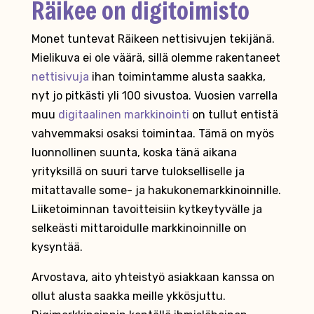
Räikee on digitoimisto
Monet tuntevat Räikeen nettisivujen tekijänä.
Mielikuva ei ole väärä, sillä olemme rakentaneet
nettisivuja
ihan toimintamme alusta saakka,
nyt jo pitkästi yli 100 sivustoa. Vuosien varrella
muu
digitaalinen markkinointi
on tullut entistä
vahvemmaksi osaksi toimintaa. Tämä on myös
luonnollinen suunta, koska tänä aikana
yrityksillä on suuri tarve tulokselliselle ja
mitattavalle some- ja hakukonemarkkinoinnille.
Liiketoiminnan tavoitteisiin kytkeytyvälle ja
selkeästi mittaroidulle markkinoinnille on
kysyntää.
Arvostava, aito yhteistyö asiakkaan kanssa on
ollut alusta saakka meille ykkösjuttu.