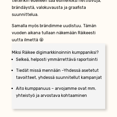
tietenkin edelleen saa esimerkiksi nettisivuja,
brändäystä, valokuvausta ja graafista
suunnittelua.
Samalla myös brändimme uudistuu. Tämän
vuoden aikana tullaan näkemään Räikeesti
uutta ilmettä 🤩
Miksi Räikee digimarkkinoinnin kumppaniksi?
Selkeä, helposti ymmärrettävä raportointi
Tiedät missä mennään –Yhdessä asetetut
tavoitteet, yhdessä suunnitellut kampanjat
Aito kumppanuus – arvojamme ovat mm.
yhteistyö ja arvostava kohtaaminen