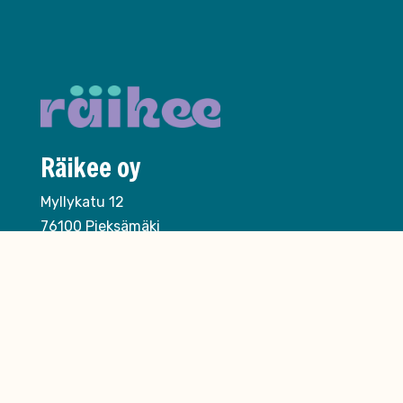
Räikee oy
Myllykatu 12
76100 Pieksämäki
020 730 1940
asiakaspalvelu@raikee.fi