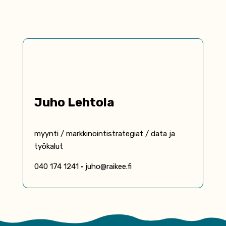
Juho Lehtola
myynti / markkinointi­strategiat / data ja
työkalut
040 174 1241 • juho@raikee.fi