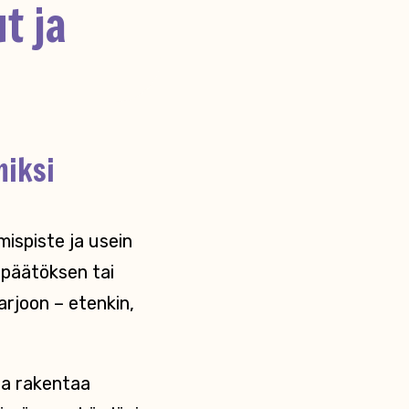
t ja
miksi
mispiste ja usein
opäätöksen tai
varjoon – etenkin,
aa rakentaa