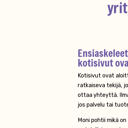
yri
Ensiaskeleet
kotisivut ov
Kotisivut ovat aloi
ratkaiseva tekijä, 
ottaa yhteyttä. Ilman
jos palvelu tai tuot
Moni pohtii mikä on