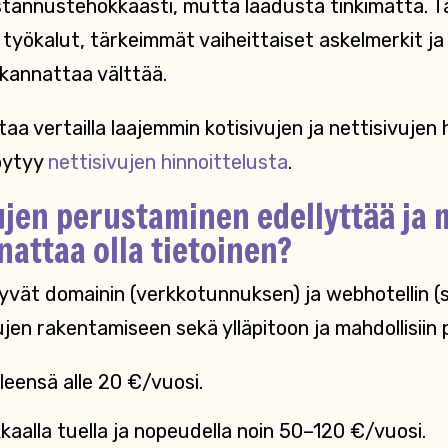
tannustehokkaasti, mutta laadusta tinkimättä. T
 työkalut, tärkeimmät vaiheittaiset askelmerkit ja 
 kannattaa välttää.
aa vertailla laajemmin kotisivujen ja nettisivujen 
löytyy
nettisivujen hinnoittelusta
.
ujen perustaminen edellyttää ja 
nattaa olla tietoinen?
ttyvät domainin (verkkotunnuksen) ja webhotellin (s
jen rakentamiseen sekä ylläpitoon ja mahdollisiin p
eensä alle 20 €/vuosi.
kaalla tuella ja nopeudella noin 50–120 €/vuosi.