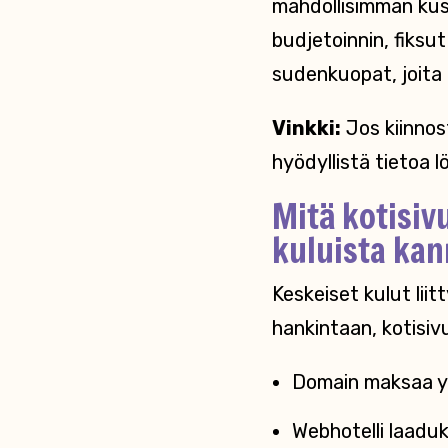
mahdollisimman kus
budjetoinnin, fiksut
sudenkuopat, joita
Vinkki:
Jos kiinnost
hyödyllistä tietoa 
Mitä kotisiv
kuluista kan
Keskeiset kulut lii
hankintaan, kotisivu
Domain maksaa yl
Webhotelli laaduk