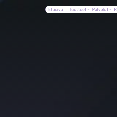
Etusivu
Tuotteet
Palvelut
R