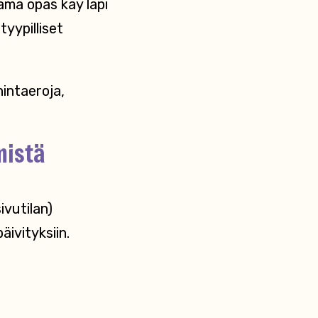
ämä opas käy läpi
tyypilliset
hintaeroja,
mistä
ivutilan)
äivityksiin.