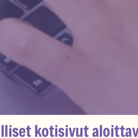
lliset kotisivut aloittav