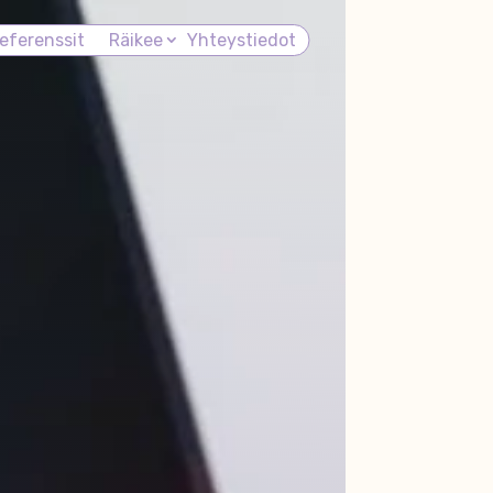
eferenssit
Räikee
Yhteystiedot