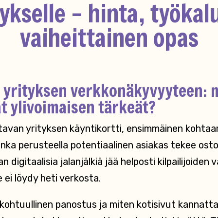
tykselle – hinta, työkalu
vaiheittainen opas
 yrityksen verkkonäkyvyyteen: 
at ylivoimaisen tärkeät?
ttavan yrityksen käyntikortti, ensimmäinen kohtaa
jonka perusteella potentiaalinen asiakas tekee ost
 digitaalisia jalanjälkiä jää helposti kilpailijoiden 
e ei löydy heti verkosta.
 kohtuullinen panostus ja miten kotisivut kannatt