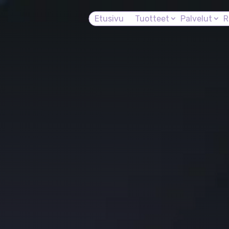
Etusivu
Tuotteet
Palvelut
R