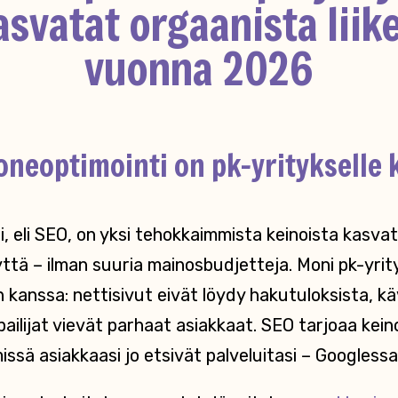
asvatat orgaanista liik
vuonna 2026
neoptimointi on pk-yritykselle k
 eli SEO, on yksi tehokkaimmista keinoista kasva
tä – ilman suuria mainosbudjetteja. Moni pk-yrit
kanssa: nettisivut eivät löydy hakutuloksista, käv
lpailijat vievät parhaat asiakkaat. SEO tarjoaa kei
issä asiakkaasi jo etsivät palveluitasi – Googlessa