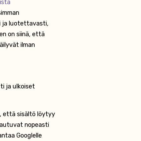
ista
isimman
 ja luotettavasti,
n on siinä, että
äilyvät ilman
ti ja ulkoiset
että sisältö löytyy
atautuvat nopeasti
antaa Googlelle