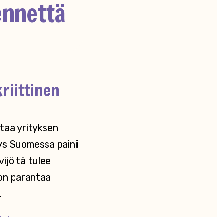
ennettä
riittinen
ttaa yrityksen
ys Suomessa painii
ijöitä tulee
non parantaa
.