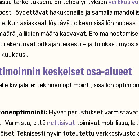
ssa tarkoituksena on tehdä yrityksen
verkkosivu
osti löydettävät hakukoneille ja samalla mahdoll
lle. Kun asiakkaat löytävät oikean sisällön nopeasti
määrä ja liidien määrä kasvavat. Ero mainostamisee
t rakentuvat pitkäjänteisesti – ja tulokset myös s
 kuukausi.
imoinnin keskeiset osa-alueet
e kivijalalle: tekninen optimointi, sisällön optimoin
koneoptimointi:
Hyvät perustukset varmistavat, 
i. Varmista, että
nettisivut
toimivat mobiilissa, l
öiset. Teknisesti hyvin toteutettu verkkosivusto 