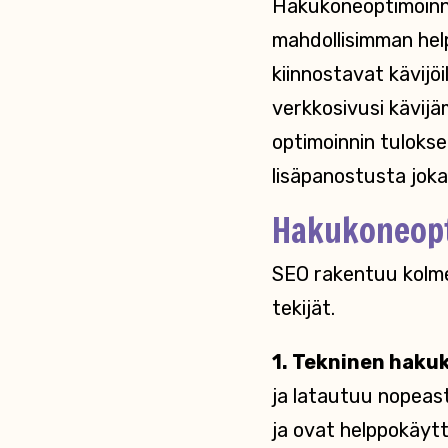
Hakukoneoptimoinni
mahdollisimman help
kiinnostavat kävijöi
verkkosivusi kävijä
optimoinnin tulokse
lisäpanostusta joka
Hakukoneopt
SEO rakentuu kolmell
tekijät.
1. Tekninen haku
ja latautuu nopeast
ja ovat helppokäytt