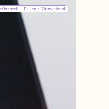
eferenssit
Räikee
Yhteystiedot