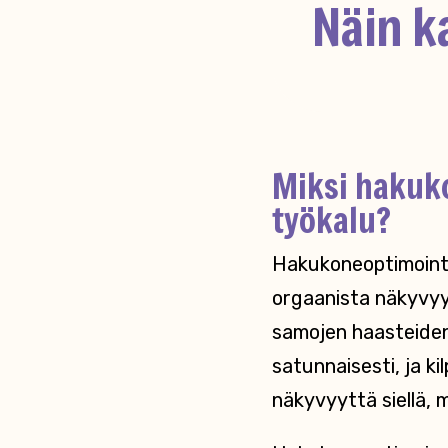
Näin k
Miksi hakuko
työkalu?
Hakukoneoptimointi,
orgaanista näkyvyyt
samojen haasteiden 
satunnaisesti, ja ki
näkyvyyttä siellä, m