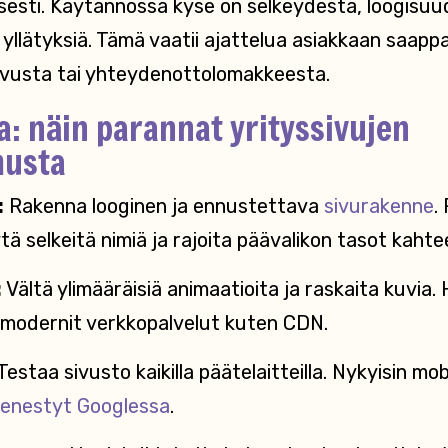
sesti. Käytännössä kyse on selkeydestä, loogisuude
yllätyksiä. Tämä vaatii ajattelua asiakkaan saappai
ivusta tai yhteydenottolomakkeesta.
a: näin parannat yrityssivujen
musta
:
Rakenna looginen ja ennustettava
sivurakenne
.
tä selkeitä nimiä ja rajoita päävalikon tasot kahte
:
Vältä ylimääräisiä animaatioita ja raskaita kuvia
modernit verkkopalvelut kuten CDN.
Testaa sivusto kaikilla päätelaitteilla. Nykyisin mob
 menestyt Googlessa
.