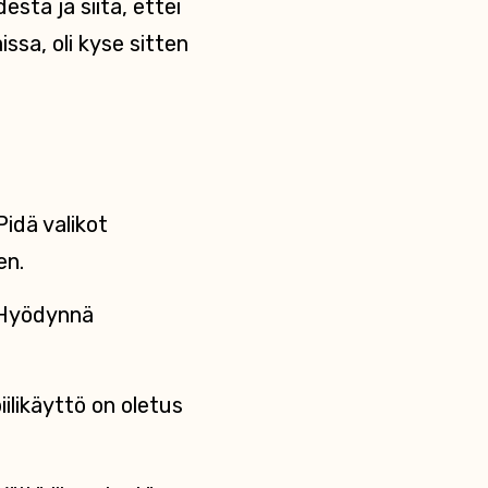
sta ja siitä, ettei
ssa, oli kyse sitten
 Pidä valikot
en.
. Hyödynnä
iilikäyttö on oletus