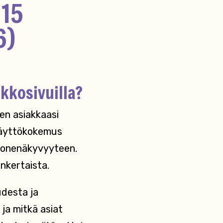
 15
6)
kkosivuilla?
ten asiakkaasi
 Käyttökokemus
ukonenäkyvyyteen.
inkertaista.
desta ja
ja mitkä asiat