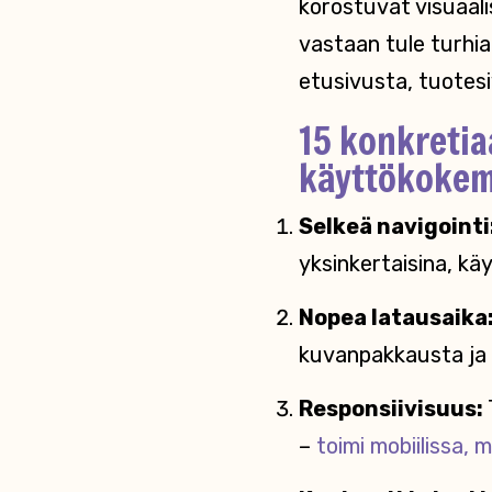
korostuvat visuaali
vastaan tule turhia 
etusivusta, tuotes
15 konkretia
käyttökoke
Selkeä navigointi
yksinkertaisina, käy
Nopea latausaika
kuvanpakkausta ja 
Responsiivisuus:
–
toimi mobiilissa,