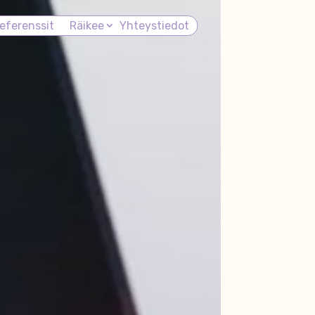
eferenssit
Räikee
Yhteystiedot