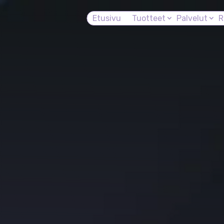
Etusivu
Tuotteet
Palvelut
R