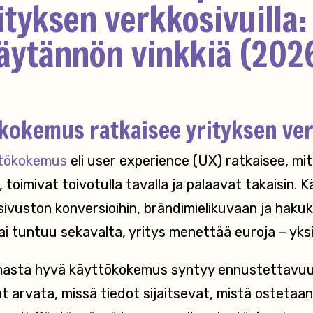
ityksen verkkosivuilla:
äytännön vinkkiä (202
kokemus ratkaisee yrityksen ver
tökokemus
eli user experience (UX) ratkaisee, mi
 toimivat toivotulla tavalla ja palaavat takaisin.
sivuston konversioihin, brändimielikuvaan ja hak
tai tuntuu sekavalta, yritys menettää euroja – yks
masta hyvä käyttökokemus syntyy ennustettavuu
 arvata, missä tiedot sijaitsevat, mistä ostetaan 