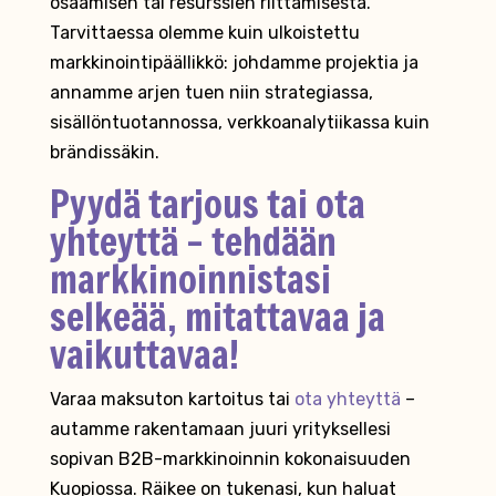
osaamisen tai resurssien riittämisestä.
Tarvittaessa olemme kuin ulkoistettu
markkinointipäällikkö: johdamme projektia ja
annamme arjen tuen niin strategiassa,
sisällöntuotannossa, verkkoanalytiikassa kuin
brändissäkin.
Pyydä tarjous tai ota
yhteyttä – tehdään
markkinoinnistasi
selkeää, mitattavaa ja
vaikuttavaa!
Varaa maksuton kartoitus tai
ota yhteyttä
–
autamme rakentamaan juuri yrityksellesi
sopivan B2B-markkinoinnin kokonaisuuden
Kuopiossa. Räikee on tukenasi, kun haluat