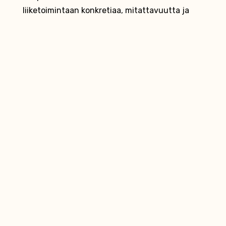
liiketoimintaan konkretiaa, mitattavuutta ja
aitoa kumppanuutta, jossa välissä on ihminen –
selkeällä, suoralla ja vaikuttavalla otteella.
Juho Lehtola
myynti / markkinointi­strategiat / data ja
työkalut