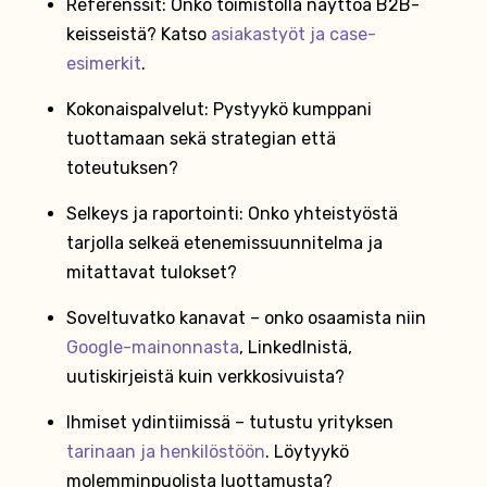
Referenssit: Onko toimistolla näyttöä B2B-
keisseistä? Katso
asiakastyöt ja case-
esimerkit
.
Kokonaispalvelut: Pystyykö kumppani
tuottamaan sekä strategian että
toteutuksen?
Selkeys ja raportointi: Onko yhteistyöstä
tarjolla selkeä etenemissuunnitelma ja
mitattavat tulokset?
Soveltuvatko kanavat – onko osaamista niin
Google-mainonnasta
, LinkedInistä,
uutiskirjeistä kuin verkkosivuista?
Ihmiset ydintiimissä – tutustu yrityksen
tarinaan ja henkilöstöön
. Löytyykö
molemminpuolista luottamusta?