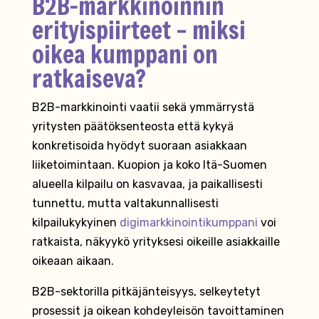
B2B-markkinoinnin
erityispiirteet – miksi
oikea kumppani on
ratkaiseva?
B2B-markkinointi vaatii sekä ymmärrystä
yritysten päätöksenteosta että kykyä
konkretisoida hyödyt suoraan asiakkaan
liiketoimintaan. Kuopion ja koko Itä-Suomen
alueella kilpailu on kasvavaa, ja paikallisesti
tunnettu, mutta valtakunnallisesti
kilpailukykyinen
digimarkkinointikumppani
voi
ratkaista, näkyykö yrityksesi oikeille asiakkaille
oikeaan aikaan.
B2B-sektorilla pitkäjänteisyys, selkeytetyt
prosessit ja oikean kohdeyleisön tavoittaminen