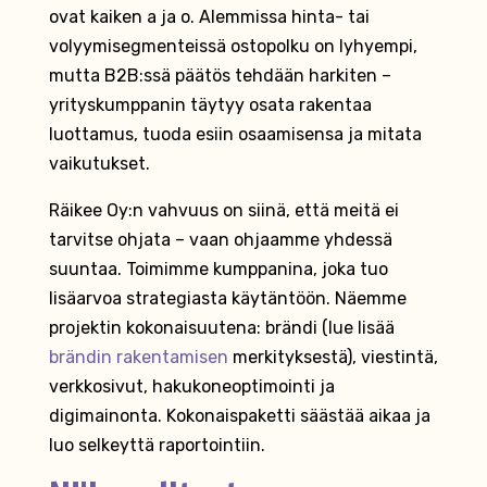
ovat kaiken a ja o. Alemmissa hinta- tai
volyymisegmenteissä ostopolku on lyhyempi,
mutta B2B:ssä päätös tehdään harkiten –
yrityskumppanin täytyy osata rakentaa
luottamus, tuoda esiin osaamisensa ja mitata
vaikutukset.
Räikee Oy:n vahvuus on siinä, että meitä ei
tarvitse ohjata – vaan ohjaamme yhdessä
suuntaa. Toimimme kumppanina, joka tuo
lisäarvoa strategiasta käytäntöön. Näemme
projektin kokonaisuutena: brändi (lue lisää
brändin rakentamisen
merkityksestä), viestintä,
verkkosivut, hakukoneoptimointi ja
digimainonta. Kokonaispaketti säästää aikaa ja
luo selkeyttä raportointiin.