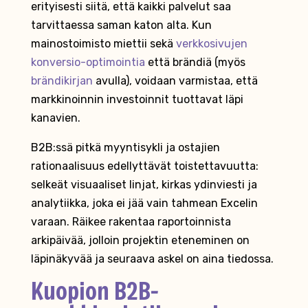
erityisesti siitä, että kaikki palvelut saa
tarvittaessa saman katon alta. Kun
mainostoimisto miettii sekä
verkkosivujen
konversio-optimointia
että brändiä (myös
brändikirjan
avulla), voidaan varmistaa, että
markkinoinnin investoinnit tuottavat läpi
kanavien.
B2B:ssä pitkä myyntisykli ja ostajien
rationaalisuus edellyttävät toistettavuutta:
selkeät visuaaliset linjat, kirkas ydinviesti ja
analytiikka, joka ei jää vain tahmean Excelin
varaan. Räikee rakentaa raportoinnista
arkipäivää, jolloin projektin eteneminen on
läpinäkyvää ja seuraava askel on aina tiedossa.
Kuopion B2B-