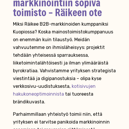
markkinointiin sopiva
toimisto – Räikeen ote
Miksi Räikee B2B-markkinoiden kumppaniksi
Kuopiossa? Koska mainostoimistokumppanuus
on enemmän kuin tilaustyö. Meidän
vahvuutemme on ihmisläheisyys: projektit
tehdään yhteisessä sparrauksessa,
liiketoimintalähtöisesti ja ilman ylimääräistä
byrokratiaa. Vahvistamme yrityksen strategista
viestintää ja digipanostuksia – olipa kyse
verkkosivu-uudistuksesta,
kotisivujen
hakukoneoptimoinnista
tai tuoreesta
brändikuvasta.
Parhaimmillaan yhteistyö toimii niin, että
yrityksen ei tarvitse panikoida markkinoinnin