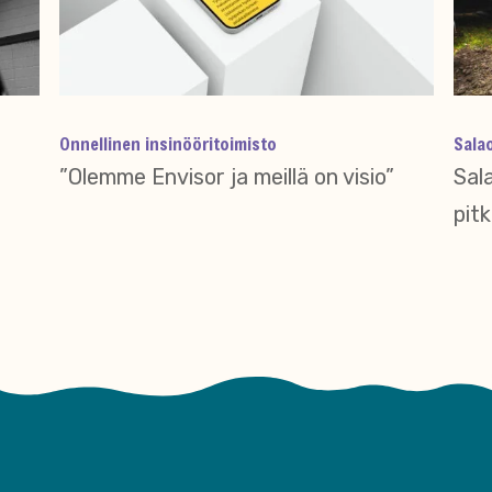
Onnellinen insinööritoimisto
Sala
”Olemme Envisor ja meillä on visio”
Sal
pit