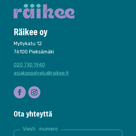
Räikee oy
Myllykatu 12
76100 Pieksämäki
020 730 1940
asiakaspalvelu@raikee.fi
Ota yhteyttä
Nimi *
Sähköposti *
Puhelinnumero
Yritys
Viesti