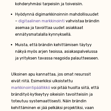
kohderyhmäsi tarpeisiin ja toiveisiin.
Hyödynnä digimarkkinoinnin mahdollisuudet
–
digitaalinen markkinointi
vahvistaa brändin
asemaa ja tavoittaa uudet asiakkaat
ennätysmatalalla kynnyksellä.
Muista, että brändin kehittämisen täytyy
näkyä myös arjen teoissa, asiakaspalvelussa
ja yrityksen tavassa reagoida palautteeseen.
Ulkoinen apu kannattaa, jos omat resurssit
eivät riitä. Esimerkiksi ulkoistettu
markkinointipäällikkö
voi pitää huolta siitä, että
brändityö kytkeytyy oikeisiin tavoitteisiin ja
toteutuu systemaattisesti. Näin brändin
kehittäminen ei jää pelkäksi projektiksi, vaan