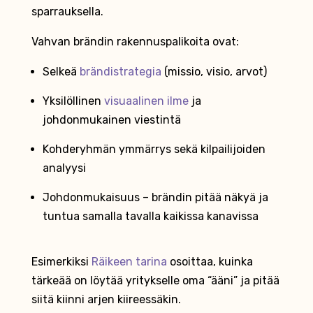
sparrauksella.
Vahvan brändin rakennuspalikoita ovat:
Selkeä
brändistrategia
(missio, visio, arvot)
Yksilöllinen
visuaalinen ilme
ja
johdonmukainen viestintä
Kohderyhmän ymmärrys sekä kilpailijoiden
analyysi
Johdonmukaisuus – brändin pitää näkyä ja
tuntua samalla tavalla kaikissa kanavissa
Esimerkiksi
Räikeen tarina
osoittaa, kuinka
tärkeää on löytää yritykselle oma “ääni” ja pitää
siitä kiinni arjen kiireessäkin.