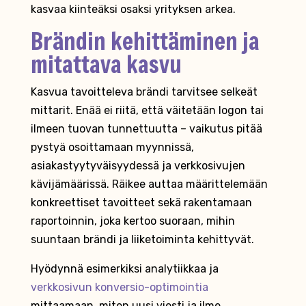
kasvaa kiinteäksi osaksi yrityksen arkea.
Brändin kehittäminen ja
mitattava kasvu
Kasvua tavoitteleva brändi tarvitsee selkeät
mittarit. Enää ei riitä, että väitetään logon tai
ilmeen tuovan tunnettuutta – vaikutus pitää
pystyä osoittamaan myynnissä,
asiakastyytyväisyydessä ja verkkosivujen
kävijämäärissä. Räikee auttaa määrittelemään
konkreettiset tavoitteet sekä rakentamaan
raportoinnin, joka kertoo suoraan, mihin
suuntaan brändi ja liiketoiminta kehittyvät.
Hyödynnä esimerkiksi analytiikkaa ja
verkkosivun konversio-optimointia
mittaamaan, miten uusi viesti ja ilme