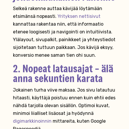
Selkeä rakenne auttaa kävijää löytämään
etsimänsä nopeasti.
Yrityksen nettisivut
kannattaa rakentaa niin, että informaatio
etenee loogisesti ja navigointi on intuitiivista.
Ylälayout, sivupalkit, painikkeet ja yhteystiedot
sijoitetaan tuttuun paikkaan. Jos kävijä eksyy,
konversio menee saman tien ohi suun.
2. Nopeat latausajat – älä
anna sekuntien karata
Jokainen turha viive maksaa. Jos sivu latautuu
hitaasti, käyttäjä poistuu ennen kuin ehtii edes
nähdä tarjolla olevan sisällön. Optimoi kuvat,
minimoi liialliset lisäosat ja hyödynnä
digimarkkinoinnin
mittareita, kuten Google
Pagespeediä.