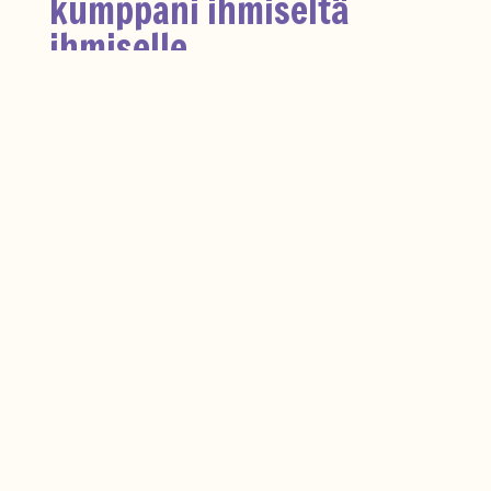
kumppani ihmiseltä
ihmiselle
Me Räikeellä ymmärrämme, että
verkkosivujen
kehittäminen
tarkoittaa enemmän kuin pelkkää
ulkoasun viilausta. Käyttökokemus on
strateginen kilpailutekijä, ja sen kehittäminen
vaatii jatkuvaa dialogia, mittaamista ja
asiakkaiden arjen ymmärrystä – sekä valmiutta
reagoida palautteeseen.
Pyydä tarjous tai ota
yhteyttä – tehdään
yrityksesi verkkosivuista
selkeät, mitattavat ja
aidosti vaikuttavat