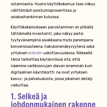
ostamisesta. Huono käyttökokemus taas näkyy
välittömästi poistumisprosentissa ja
asiakashankinnan kuluissa.
Käyttökokemukseen panostaminen on pitkällä
tähtäimellä investointi, joka näkyy paitsi
tyytyväisempinä asiakkaana myös parempana
konversioasteena, hakukonenäkyvyytenä sekä
yrityksen
brändin
uskottavuudessa. Räikeellä
tämä tarkoittaa käytännössä sitä, että
näemme verkkosivujen olevan enemmän kuin
digitaalinen käyntikortti: ne ovat yrityksen
kasvu- ja palvelualusta, jossa jokainen detalji
vaikuttaa.
1. Selkeä ja
johdonmukainen rakenne