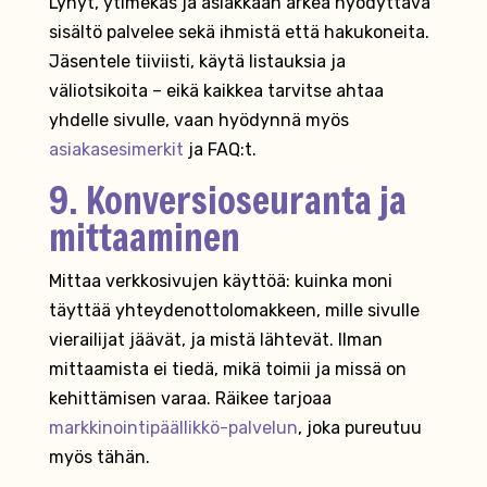
Lyhyt, ytimekäs ja asiakkaan arkea hyödyttävä
sisältö palvelee sekä ihmistä että hakukoneita.
Jäsentele tiiviisti, käytä listauksia ja
väliotsikoita – eikä kaikkea tarvitse ahtaa
yhdelle sivulle, vaan hyödynnä myös
asiakasesimerkit
ja FAQ:t.
9. Konversioseuranta ja
mittaaminen
Mittaa verkkosivujen käyttöä: kuinka moni
täyttää yhteydenottolomakkeen, mille sivulle
vierailijat jäävät, ja mistä lähtevät. Ilman
mittaamista ei tiedä, mikä toimii ja missä on
kehittämisen varaa. Räikee tarjoaa
markkinointipäällikkö-palvelun
, joka pureutuu
myös tähän.