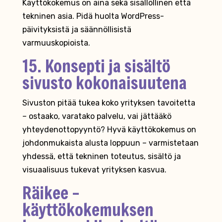
Käyttökokemus on aina sekä sisällöllinen että
tekninen asia. Pidä huolta WordPress-
päivityksistä ja säännöllisistä
varmuuskopioista.
15. Konsepti ja sisältö
sivusto kokonaisuutena
Sivuston pitää tukea koko yrityksen tavoitetta
– ostaako, varatako palvelu, vai jättääkö
yhteydenottopyyntö? Hyvä käyttökokemus on
johdonmukaista alusta loppuun – varmistetaan
yhdessä, että tekninen toteutus, sisältö ja
visuaalisuus tukevat yrityksen kasvua.
Räikee –
käyttökokemuksen