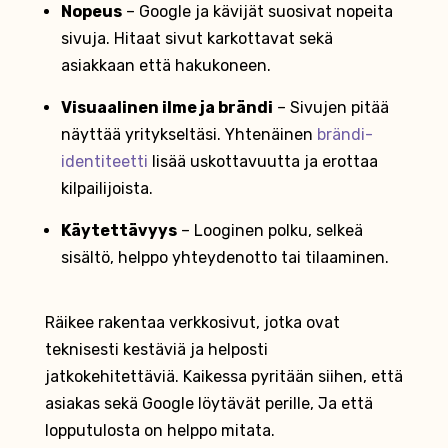
Nopeus
– Google ja kävijät suosivat nopeita
sivuja. Hitaat sivut karkottavat sekä
asiakkaan että hakukoneen.
Visuaalinen ilme ja brändi
– Sivujen pitää
näyttää yritykseltäsi. Yhtenäinen
brändi-
identiteetti
lisää uskottavuutta ja erottaa
kilpailijoista.
Käytettävyys
– Looginen polku, selkeä
sisältö, helppo yhteydenotto tai tilaaminen.
Räikee rakentaa verkkosivut, jotka ovat
teknisesti kestäviä ja helposti
jatkokehitettäviä. Kaikessa pyritään siihen, että
asiakas sekä Google löytävät perille, Ja että
lopputulosta on helppo mitata.