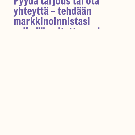
Pyydä tarjous tai ota
yhteyttä – tehdään
markkinoinnistasi
selkeää, mitattavaa ja
vaikuttavaa
Jos tarvitset uuden verkkosivun, sivu-
uudistuksen tai strategista sparrausta,
kannattaa keskustella asiantuntijan kanssa.
Pyydä tarjous
tai
soita vaikka
samantien. Aloitetaan yhdessä matka kohti
paremmin löytyvää ja toimivaa
verkkopresenssiä!