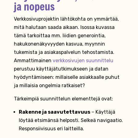
ja nopeus
Verkkosivuprojektin lähtökohta on ymmärtää,
mitä halutaan saada aikaan. Isossa kuvassa
tämä tarkoittaa mm. liidien generointia,
hakukonenäkyvyyden kasvua, myynnin
tukemista ja asiakaspalvelun tehostamista.
Ammattimainen
verkkosivujen suunnittelu
perustuu käyttäjätutkimukseen ja datan
hyödyntämiseen: millaiselle asiakkaalle puhut
ja millaisia ongelmia ratkaiset?
Tärkeimpiä suunnittelun elementtejä ovat:
Rakenne ja saavutettavuus
– Käyttäjä
löytää etsimänsä helposti. Selkeä navigaatio.
Responsiivisuus eri laitteilla.