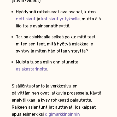
(kuvat/videot).
Hyödynnä ratkaisevat avainsanat, kuten
nettisivut
ja
kotisivut yritykselle
, mutta älä
liioittele avainsanatiheyttä.
Tarjoa asiakkaalle selkeä polku: mitä teet,
miten sen teet, mitä hyötyä asiakkaalle
syntyy ja miten hän ottaa yhteyttä?
Muista tuoda esiin onnistuneita
asiakastarinoita
.
Sisällöntuotanto ja verkkosivujen
päivittäminen ovat jatkuvia prosesseja. Käytä
analytiikkaa ja kysy rohkeasti palautetta.
Räikeen asiantuntijat auttavat, jos kaipaat
apua esimerkiksi
digimarkkinoinnin